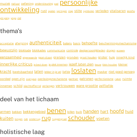
persoonlijke
muziek
oefening
natuur
ondersteuning
pad
ontwikkeling
rust
stilte
verleden
vitaliseren
spelen
springen
stap
symbolen
wushu
yin-yang
yoga
ziel
thema's
authenticiteit
behoefte
afwijzing
balans
basis
beschermingsmechanisme
acceptatie
bewustzijn
blokkade
blokkades
controle
communicatie
deelpersoonlijkheden
dragen
eczeem
eenzaamheid
grenzen
groter
gronden
hulp
innerlijk kind
eigenwaarde
gaan staan
groot houden
innerlijke criticus
jezelf laten zien
kleiner
je best doen
je plek innemen
keuze
klein houden
loslaten
kracht
laten
niet goed genoeg
kwetsbaarheid
liefde
masker
lekker in je vel
patronen
oordeel
open zijn
ruimte
overgave
overlevingsmechanisme
pantser
perfectionisme
raken
schild
vertrouwen
ware grootte
zelfliefde
innemen
slachtofferrol
verlangen
deel van het lichaam
benen
hoofd
handen
hart
huid
armen
bekkengebied
bekken
billen
buik
schouder
rug
kuiten
voeten
longen
nek
onderrug
ruggengraat
holistische laag