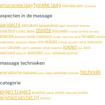
fysieke laag
emotionele laag
mentale laag
spirituele laag
aspecten in de massage
aandacht
aanraking
aanwezigheid
adem
afstemmen
benoemen
diepte
coaching
doorvoelen
contact
denken
dynamiek
eerlijkheid
energetisch
energie
lichaam
holistisch
gevoel
expressie
neiging
koud
kernlaag
lagen
leegte
proces
pijn
spanning
onderzoeken
openen
ruimte
ontspanning
regressie
resonantie
voelen
toelaten
warm
vastzetten
verhaal
tempo
uitdagen
verzachten
vuur
woorden
weerstand
zelfhelende vermogen
wei wu wei
wrijving
massage technieken
techniek
energetische massage
spiegelen
pulsen
stretchen
kloppen
categorie
eigen traject
ervaring
traject
qigong
supervisie
methode
wijsheid van het lijf
workshop