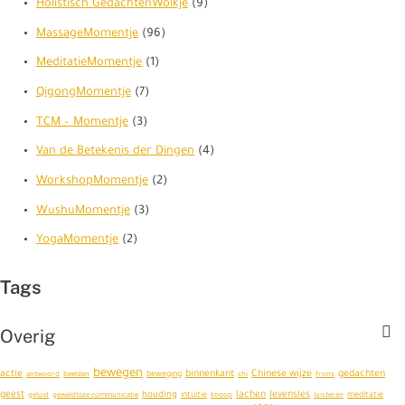
Holistisch GedachtenWolkje
(9)
MassageMomentje
(96)
MeditatieMomentje
(1)
QigongMomentje
(7)
TCM – Momentje
(3)
Van de Betekenis der Dingen
(4)
WorkshopMomentje
(2)
WushuMomentje
(3)
YogaMomentje
(2)
Tags
Overig
bewegen
actie
binnenkant
Chinese wijze
gedachten
antwoord
beelden
beweging
chi
frons
geest
lachen
levensles
houding
geluid
geweldloze communicatie
intuitie
knoop
luisteren
meditatie