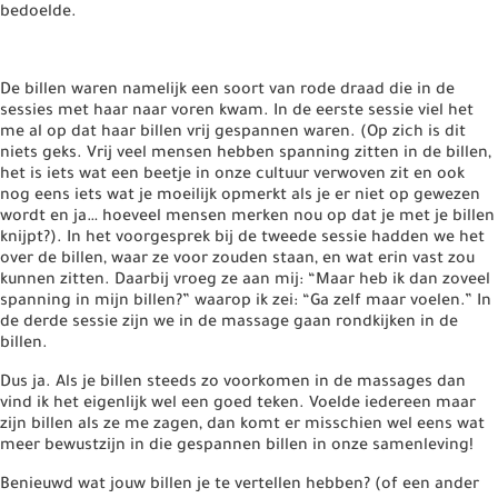
bedoelde.
De billen waren namelijk een soort van rode draad die in de
sessies met haar naar voren kwam. In de eerste sessie viel het
me al op dat haar billen vrij gespannen waren. (Op zich is dit
niets geks. Vrij veel mensen hebben spanning zitten in de billen,
het is iets wat een beetje in onze cultuur verwoven zit en ook
nog eens iets wat je moeilijk opmerkt als je er niet op gewezen
wordt en ja… hoeveel mensen merken nou op dat je met je billen
knijpt?). In het voorgesprek bij de tweede sessie hadden we het
over de billen, waar ze voor zouden staan, en wat erin vast zou
kunnen zitten. Daarbij vroeg ze aan mij: “Maar heb ik dan zoveel
spanning in mijn billen?” waarop ik zei: “Ga zelf maar voelen.” In
de derde sessie zijn we in de massage gaan rondkijken in de
billen.
Dus ja. Als je billen steeds zo voorkomen in de massages dan
vind ik het eigenlijk wel een goed teken. Voelde iedereen maar
zijn billen als ze me zagen, dan komt er misschien wel eens wat
meer bewustzijn in die gespannen billen in onze samenleving!
Benieuwd wat jouw billen je te vertellen hebben? (of een ander