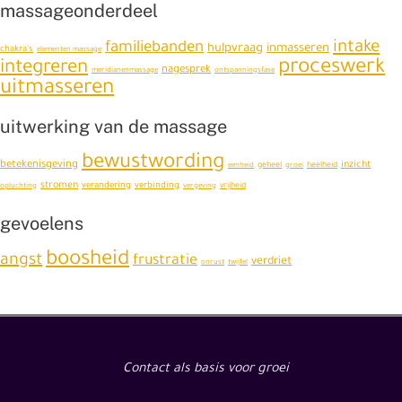
massageonderdeel
intake
familiebanden
hulpvraag
inmasseren
chakra's
elementen massage
proceswerk
integreren
nagesprek
meridianenmassage
ontspanningsfase
uitmasseren
uitwerking van de massage
bewustwording
betekenisgeving
inzicht
eenheid
geheel
groei
heelheid
stromen
verandering
verbinding
opluchting
vergeving
vrijheid
gevoelens
boosheid
angst
frustratie
verdriet
onrust
twijfel
Contact als basis voor groei